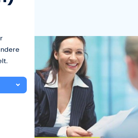
r
ondere
lt.