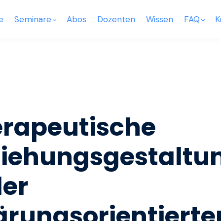
e
Seminare
Abos
Dozenten
Wissen
FAQ
K
rapeutische
iehungsgestaltu
der
ärungsorientierte