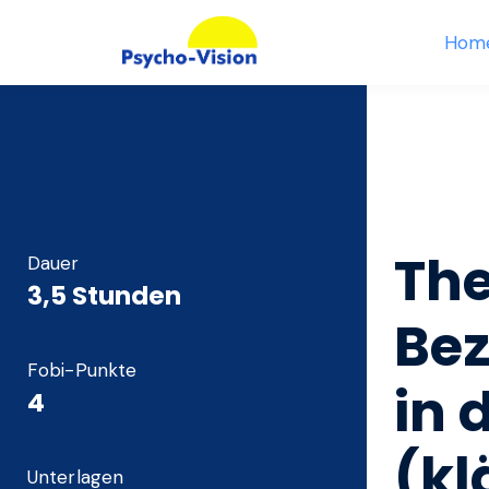
Hom
The
Dauer
3,5 Stunden
Bez
Fobi-Punkte
in 
4
(kl
Unterlagen