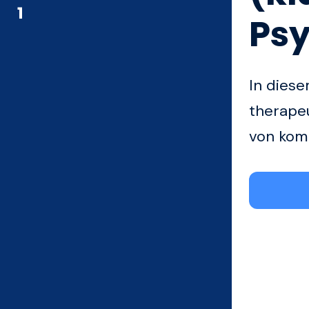
1
Psy
In diese
therape
von kom