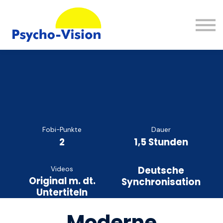
Wissen
FAQ
Kontakt
Einloggen
Registrieren
Fobi-Punkte
Dauer
2
1,5 Stunden
Deutsche
Videos
Original m. dt.
Synchronisation
Untertiteln
Moderne