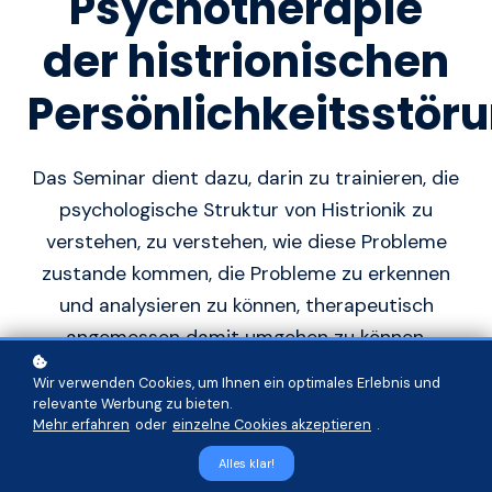
Psychotherapie
der histrionischen
Persönlichkeitsstör
Das Seminar dient dazu, darin zu trainieren, die
psychologische Struktur von Histrionik zu
verstehen, zu verstehen, wie diese Probleme
zustande kommen, die Probleme zu erkennen
und analysieren zu können, therapeutisch
angemessen damit umgehen zu können.
Wir verwenden Cookies, um Ihnen ein optimales Erlebnis und
relevante Werbung zu bieten.
In den Warenkorb
Mehr erfahren
oder
einzelne Cookies akzeptieren
.
Alles klar!