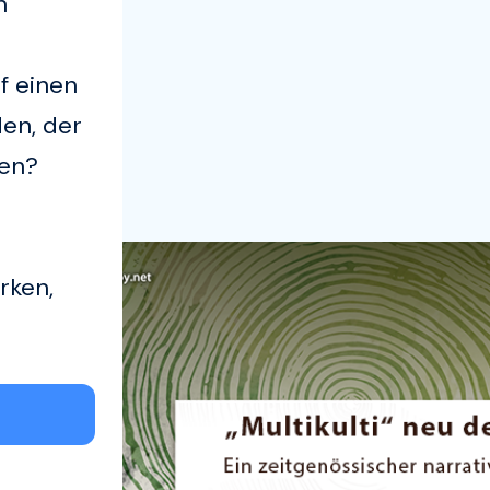
n
uf einen
den, der
hen?
rken,