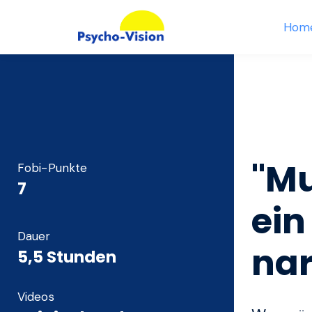
Hom
"Mu
Fobi-Punkte
7
ein
Dauer
nar
5,5 Stunden
Videos