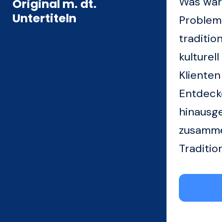
Was wäre
Original m. dt.
Untertiteln
Problem
traditio
kulturel
Klienten
Entdecke
hinausge
zusamme
Traditio