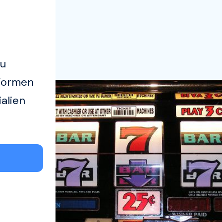
zu
Formen
alien