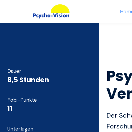
Hom
Psy
Dauer
8,5 Stunden
Ve
Fobi-Punkte
11
Der Schw
Forschun
Unterlagen