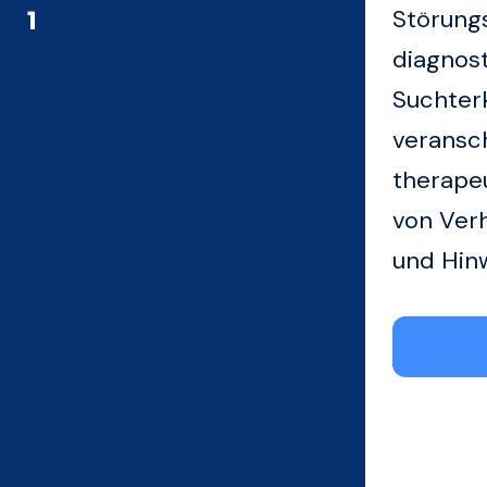
1
Störungs
diagnost
Suchterk
veransch
therape
von Verh
und Hin